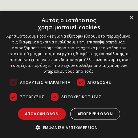
×
Αυτός ο ιστότοπος
χρησιμοποιεί cookies
Χρησιμοποιούμε cookies για να εξατομικεύσουμε το περιεχόμενο,
τις διαφημίσεις και να αναλύσουμε την επισκεψιμότητά μας.
Μοιραζόμαστε επίσης πληροφορίες σχετικά με τη χρήση του
ιστότοπού μας με τους συνεργάτες διαφήμισης και ανάλυσης, οι
οποίοι ενδέχεται να τις συνδυάσουν με άλλες πληροφορίες που
τους έχετε παράσχει ή που έχουν συλλέξει από τη χρήση των
υπηρεσιών τους από εσάς.
ΑΠΟΛΎΤΩΣ ΑΠΑΡΑΊΤΗΤΑ
ΑΠΌΔΟΣΗΣ
ΣΤΌΧΕΥΣΗΣ
ΛΕΙΤΟΥΡΓΙΚΌΤΗΤΑΣ
ΑΠΟΔΟΧΉ ΌΛΩΝ
ΑΠΌΡΡΙΨΗ ΌΛΩΝ
ΕΜΦΆΝΙΣΗ ΛΕΠΤΟΜΕΡΕΙΏΝ