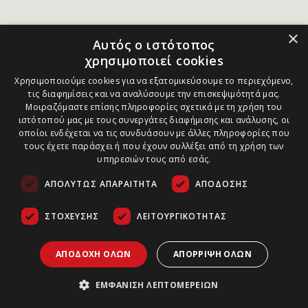
×
Αυτός ο ιστότοπος
χρησιμοποιεί cookies
Χρησιμοποιούμε cookies για να εξατομικεύσουμε το περιεχόμενο,
τις διαφημίσεις και να αναλύσουμε την επισκεψιμότητά μας.
Μοιραζόμαστε επίσης πληροφορίες σχετικά με τη χρήση του
ιστότοπού μας με τους συνεργάτες διαφήμισης και ανάλυσης, οι
οποίοι ενδέχεται να τις συνδυάσουν με άλλες πληροφορίες που
τους έχετε παράσχει ή που έχουν συλλέξει από τη χρήση των
υπηρεσιών τους από εσάς.
ΑΠΟΛΎΤΩΣ ΑΠΑΡΑΊΤΗΤΑ
ΑΠΌΔΟΣΗΣ
ΣΤΌΧΕΥΣΗΣ
ΛΕΙΤΟΥΡΓΙΚΌΤΗΤΑΣ
ΑΠΟΔΟΧΉ ΌΛΩΝ
ΑΠΌΡΡΙΨΗ ΌΛΩΝ
ΕΜΦΆΝΙΣΗ ΛΕΠΤΟΜΕΡΕΙΏΝ