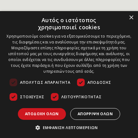
×
Αυτός ο ιστότοπος
χρησιμοποιεί cookies
Χρησιμοποιούμε cookies για να εξατομικεύσουμε το περιεχόμενο,
τις διαφημίσεις και να αναλύσουμε την επισκεψιμότητά μας.
Μοιραζόμαστε επίσης πληροφορίες σχετικά με τη χρήση του
ιστότοπού μας με τους συνεργάτες διαφήμισης και ανάλυσης, οι
οποίοι ενδέχεται να τις συνδυάσουν με άλλες πληροφορίες που
τους έχετε παράσχει ή που έχουν συλλέξει από τη χρήση των
υπηρεσιών τους από εσάς.
ΑΠΟΛΎΤΩΣ ΑΠΑΡΑΊΤΗΤΑ
ΑΠΌΔΟΣΗΣ
ΣΤΌΧΕΥΣΗΣ
ΛΕΙΤΟΥΡΓΙΚΌΤΗΤΑΣ
ΑΠΟΔΟΧΉ ΌΛΩΝ
ΑΠΌΡΡΙΨΗ ΌΛΩΝ
ΕΜΦΆΝΙΣΗ ΛΕΠΤΟΜΕΡΕΙΏΝ