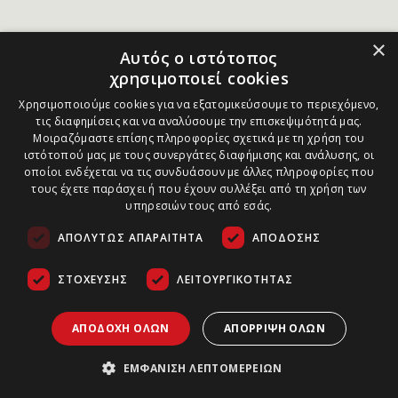
×
Αυτός ο ιστότοπος
χρησιμοποιεί cookies
Χρησιμοποιούμε cookies για να εξατομικεύσουμε το περιεχόμενο,
τις διαφημίσεις και να αναλύσουμε την επισκεψιμότητά μας.
Μοιραζόμαστε επίσης πληροφορίες σχετικά με τη χρήση του
ιστότοπού μας με τους συνεργάτες διαφήμισης και ανάλυσης, οι
οποίοι ενδέχεται να τις συνδυάσουν με άλλες πληροφορίες που
τους έχετε παράσχει ή που έχουν συλλέξει από τη χρήση των
υπηρεσιών τους από εσάς.
ΑΠΟΛΎΤΩΣ ΑΠΑΡΑΊΤΗΤΑ
ΑΠΌΔΟΣΗΣ
ΣΤΌΧΕΥΣΗΣ
ΛΕΙΤΟΥΡΓΙΚΌΤΗΤΑΣ
ΑΠΟΔΟΧΉ ΌΛΩΝ
ΑΠΌΡΡΙΨΗ ΌΛΩΝ
ΕΜΦΆΝΙΣΗ ΛΕΠΤΟΜΕΡΕΙΏΝ