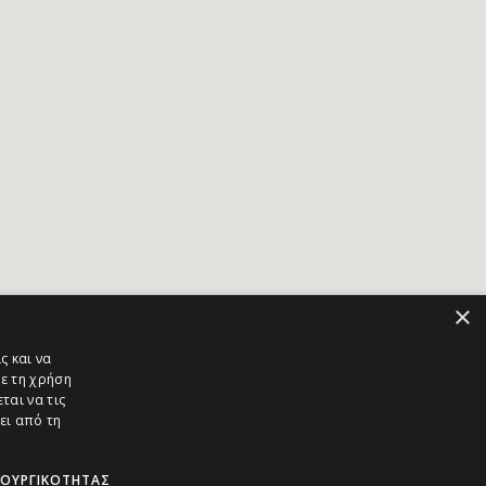
×
ς και να
ε τη χρήση
ται να τις
ει από τη
ΤΟΥΡΓΙΚΌΤΗΤΑΣ