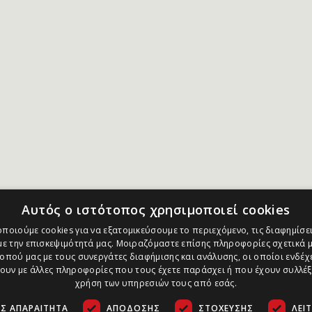
Αυτός ο ιστότοπος χρησιμοποιεί cookies
ποιούμε cookies για να εξατομικεύσουμε το περιεχόμενο, τις διαφημίσει
ε την επισκεψιμότητά μας. Μοιραζόμαστε επίσης πληροφορίες σχετικά μ
οπού μας με τους συνεργάτες διαφήμισης και ανάλυσης, οι οποίοι ενδέχε
υν με άλλες πληροφορίες που τους έχετε παράσχει ή που έχουν συλλέξ
χρήση των υπηρεσιών τους από εσάς.
Σ ΑΠΑΡΑΊΤΗΤΑ
ΑΠΌΔΟΣΗΣ
ΣΤΌΧΕΥΣΗΣ
ΛΕΙ