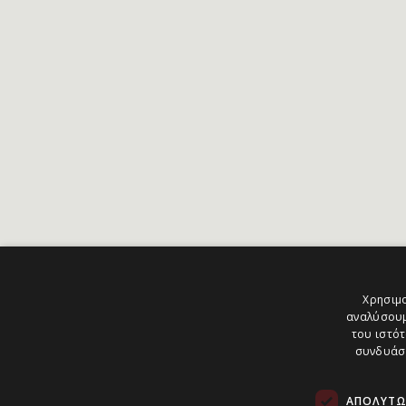
Χρησιμο
αναλύσουμ
του ιστότ
συνδυάσο
ΑΠΟΛΎΤΩ