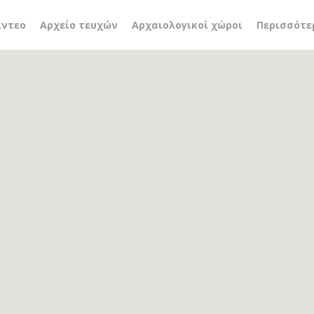
 με τα κρυμμένα μυστικ
ίντεο
Αρχείο τευχών
Αρχαιολογικοί χώροι
Περισσότε