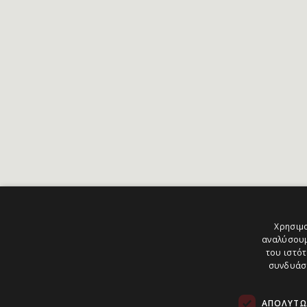
Χρησιμο
αναλύσουμ
του ιστότ
συνδυάσο
ΑΠΟΛΎΤΩ