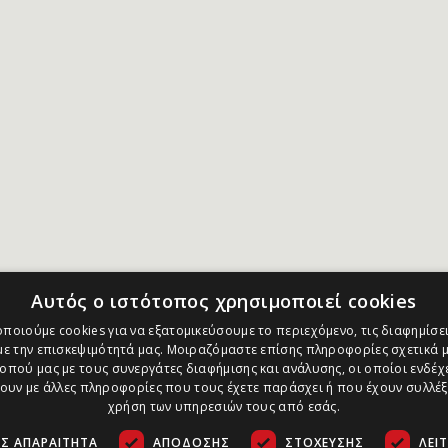
Αυτός ο ιστότοπος χρησιμοποιεί cookies
ποιούμε cookies για να εξατομικεύσουμε το περιεχόμενο, τις διαφημίσει
ε την επισκεψιμότητά μας. Μοιραζόμαστε επίσης πληροφορίες σχετικά μ
οπού μας με τους συνεργάτες διαφήμισης και ανάλυσης, οι οποίοι ενδέχε
υν με άλλες πληροφορίες που τους έχετε παράσχει ή που έχουν συλλέξ
χρήση των υπηρεσιών τους από εσάς.
Σ ΑΠΑΡΑΊΤΗΤΑ
ΑΠΌΔΟΣΗΣ
ΣΤΌΧΕΥΣΗΣ
ΛΕΙ