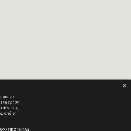
×
ς και να
ε τη χρήση
ται να τις
ει από τη
ΤΟΥΡΓΙΚΌΤΗΤΑΣ