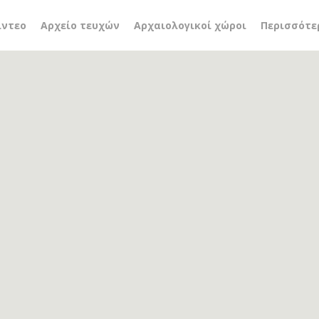
ζεστά
ίντεο
Αρχείο τευχών
Αρχαιολογικοί χώροι
Περισσότε