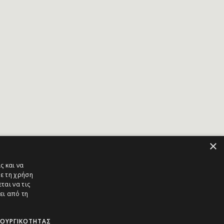
×
ς και να
ε τη χρήση
ται να τις
ει από τη
ΤΟΥΡΓΙΚΌΤΗΤΑΣ