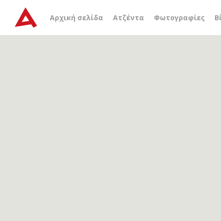
Αρχείο ετικέτας
οφτά εκ
Αρχική σελίδα
Ατζέντα
Φωτογραφίες
Β