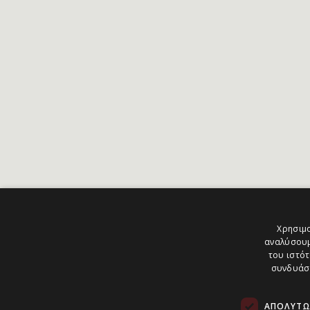
Χρησιμο
αναλύσουμ
του ιστότ
συνδυάσο
ΑΠΟΛΎΤΩ