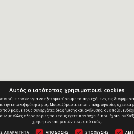
Αυτός ο ιστότοπος χρησιμοποιεί cookies
ποιούμε cookies για να εξατομικεύσουμε το περιεχόμενο, τις διαφημίσει
ε την επισκεψιμότητά μας. Μοιραζόμαστε επίσης πληροφορίες σχετικά μ
οπού μας με τους συνεργάτες διαφήμισης και ανάλυσης, οι οποίοι ενδέχε
υν με άλλες πληροφορίες που τους έχετε παράσχει ή που έχουν συλλέξ
χρήση των υπηρεσιών τους από εσάς.
Σ ΑΠΑΡΑΊΤΗΤΑ
ΑΠΌΔΟΣΗΣ
ΣΤΌΧΕΥΣΗΣ
ΛΕΙ