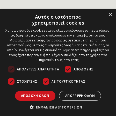
×
Αυτός ο ιστότοπος
χρησιμοποιεί cookies
Χρησιμοποιούμε cookies για να εξατομικεύσουμε το περιεχόμενο,
τις διαφημίσεις και να αναλύσουμε την επισκεψιμότητά μας.
Μοιραζόμαστε επίσης πληροφορίες σχετικά με τη χρήση του
ιστότοπού μας με τους συνεργάτες διαφήμισης και ανάλυσης, οι
οποίοι ενδέχεται να τις συνδυάσουν με άλλες πληροφορίες που
τους έχετε παράσχει ή που έχουν συλλέξει από τη χρήση των
υπηρεσιών τους από εσάς.
ΑΠΟΛΎΤΩΣ ΑΠΑΡΑΊΤΗΤΑ
ΑΠΌΔΟΣΗΣ
ΣΤΌΧΕΥΣΗΣ
ΛΕΙΤΟΥΡΓΙΚΌΤΗΤΑΣ
ΑΠΟΔΟΧΉ ΌΛΩΝ
ΑΠΌΡΡΙΨΗ ΌΛΩΝ
ΕΜΦΆΝΙΣΗ ΛΕΠΤΟΜΕΡΕΙΏΝ