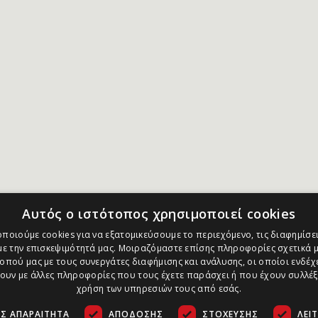
Αυτός ο ιστότοπος χρησιμοποιεί cookies
ποιούμε cookies για να εξατομικεύσουμε το περιεχόμενο, τις διαφημίσει
ε την επισκεψιμότητά μας. Μοιραζόμαστε επίσης πληροφορίες σχετικά μ
οπού μας με τους συνεργάτες διαφήμισης και ανάλυσης, οι οποίοι ενδέχε
υν με άλλες πληροφορίες που τους έχετε παράσχει ή που έχουν συλλέξ
χρήση των υπηρεσιών τους από εσάς.
Σ ΑΠΑΡΑΊΤΗΤΑ
ΑΠΌΔΟΣΗΣ
ΣΤΌΧΕΥΣΗΣ
ΛΕΙ