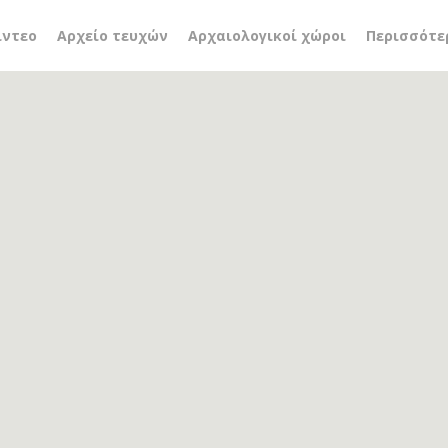
ός
ίντεο
Αρχείο τευχών
Αρχαιολογικοί χώροι
Περισσότε