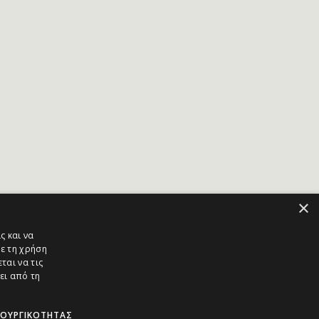
×
ς και να
ε τη χρήση
ται να τις
ει από τη
ΤΟΥΡΓΙΚΌΤΗΤΑΣ