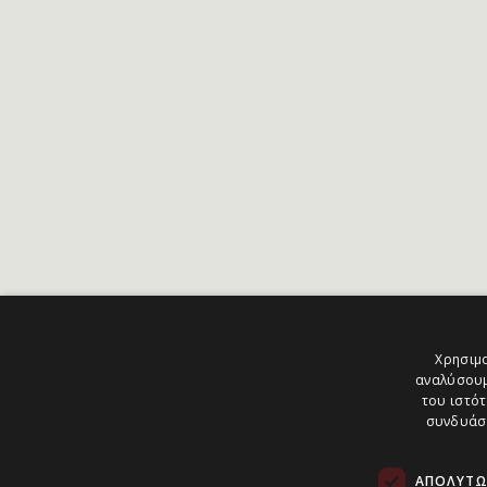
Χρησιμο
αναλύσουμ
του ιστότ
συνδυάσο
ΑΠΟΛΎΤΩ