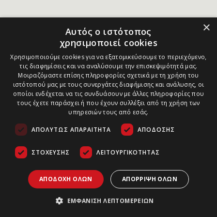
×
Αυτός ο ιστότοπος
χρησιμοποιεί cookies
Χρησιμοποιούμε cookies για να εξατομικεύσουμε το περιεχόμενο,
τις διαφημίσεις και να αναλύσουμε την επισκεψιμότητά μας.
Μοιραζόμαστε επίσης πληροφορίες σχετικά με τη χρήση του
ιστότοπού μας με τους συνεργάτες διαφήμισης και ανάλυσης, οι
οποίοι ενδέχεται να τις συνδυάσουν με άλλες πληροφορίες που
τους έχετε παράσχει ή που έχουν συλλέξει από τη χρήση των
υπηρεσιών τους από εσάς.
ΑΠΟΛΎΤΩΣ ΑΠΑΡΑΊΤΗΤΑ
ΑΠΌΔΟΣΗΣ
ΣΤΌΧΕΥΣΗΣ
ΛΕΙΤΟΥΡΓΙΚΌΤΗΤΑΣ
ΑΠΟΔΟΧΉ ΌΛΩΝ
ΑΠΌΡΡΙΨΗ ΌΛΩΝ
ΕΜΦΆΝΙΣΗ ΛΕΠΤΟΜΕΡΕΙΏΝ