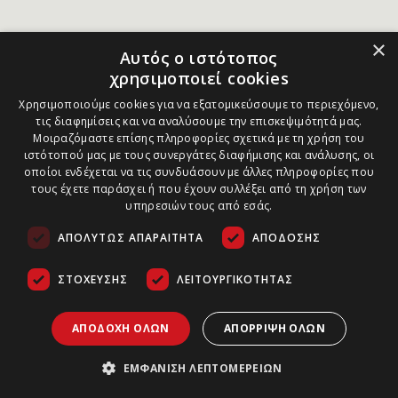
×
Αυτός ο ιστότοπος
χρησιμοποιεί cookies
Χρησιμοποιούμε cookies για να εξατομικεύσουμε το περιεχόμενο,
τις διαφημίσεις και να αναλύσουμε την επισκεψιμότητά μας.
Μοιραζόμαστε επίσης πληροφορίες σχετικά με τη χρήση του
ιστότοπού μας με τους συνεργάτες διαφήμισης και ανάλυσης, οι
οποίοι ενδέχεται να τις συνδυάσουν με άλλες πληροφορίες που
τους έχετε παράσχει ή που έχουν συλλέξει από τη χρήση των
υπηρεσιών τους από εσάς.
ΑΠΟΛΎΤΩΣ ΑΠΑΡΑΊΤΗΤΑ
ΑΠΌΔΟΣΗΣ
ΣΤΌΧΕΥΣΗΣ
ΛΕΙΤΟΥΡΓΙΚΌΤΗΤΑΣ
ΑΠΟΔΟΧΉ ΌΛΩΝ
ΑΠΌΡΡΙΨΗ ΌΛΩΝ
ΕΜΦΆΝΙΣΗ ΛΕΠΤΟΜΕΡΕΙΏΝ