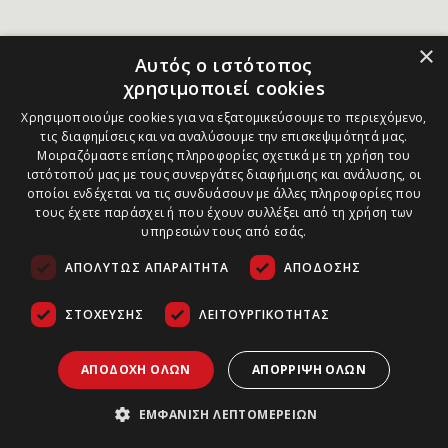
×
Αυτός ο ιστότοπος
χρησιμοποιεί cookies
Χρησιμοποιούμε cookies για να εξατομικεύσουμε το περιεχόμενο,
τις διαφημίσεις και να αναλύσουμε την επισκεψιμότητά μας.
Μοιραζόμαστε επίσης πληροφορίες σχετικά με τη χρήση του
ιστότοπού μας με τους συνεργάτες διαφήμισης και ανάλυσης, οι
οποίοι ενδέχεται να τις συνδυάσουν με άλλες πληροφορίες που
τους έχετε παράσχει ή που έχουν συλλέξει από τη χρήση των
υπηρεσιών τους από εσάς.
ΑΠΟΛΎΤΩΣ ΑΠΑΡΑΊΤΗΤΑ
ΑΠΌΔΟΣΗΣ
ΣΤΌΧΕΥΣΗΣ
ΛΕΙΤΟΥΡΓΙΚΌΤΗΤΑΣ
ΑΠΟΔΟΧΉ ΌΛΩΝ
ΑΠΌΡΡΙΨΗ ΌΛΩΝ
ΕΜΦΆΝΙΣΗ ΛΕΠΤΟΜΕΡΕΙΏΝ