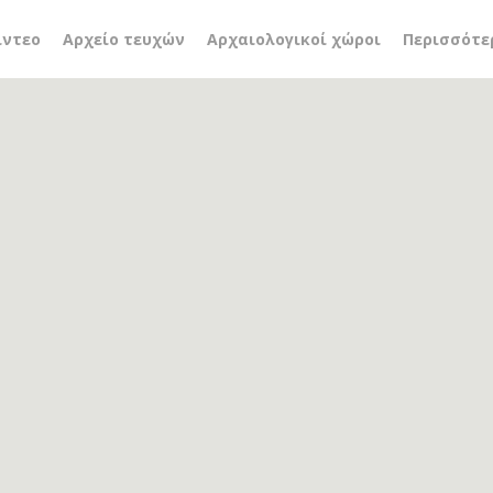
κοί χρόνοι
ίντεο
Αρχείο τευχών
Αρχαιολογικοί χώροι
Περισσότε