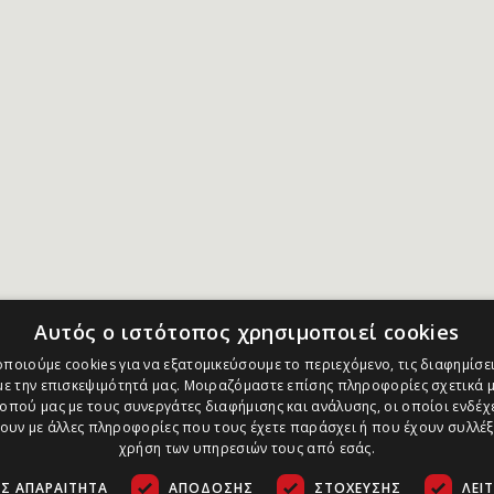
Αυτός ο ιστότοπος χρησιμοποιεί cookies
ποιούμε cookies για να εξατομικεύσουμε το περιεχόμενο, τις διαφημίσει
ε την επισκεψιμότητά μας. Μοιραζόμαστε επίσης πληροφορίες σχετικά μ
οπού μας με τους συνεργάτες διαφήμισης και ανάλυσης, οι οποίοι ενδέχε
υν με άλλες πληροφορίες που τους έχετε παράσχει ή που έχουν συλλέξ
χρήση των υπηρεσιών τους από εσάς.
Σ ΑΠΑΡΑΊΤΗΤΑ
ΑΠΌΔΟΣΗΣ
ΣΤΌΧΕΥΣΗΣ
ΛΕΙ