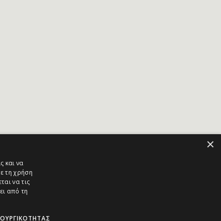
×
ς και να
ε τη χρήση
ται να τις
ει από τη
ΤΟΥΡΓΙΚΌΤΗΤΑΣ