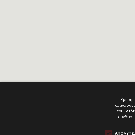
Χρησιμο
αναλύσουμ
του ιστότ
συνδυάσο
ΑΠΟΛΎΤΩ