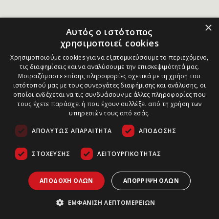
×
Αυτός ο ιστότοπος
χρησιμοποιεί cookies
Χρησιμοποιούμε cookies για να εξατομικεύσουμε το περιεχόμενο,
τις διαφημίσεις και να αναλύσουμε την επισκεψιμότητά μας.
Μοιραζόμαστε επίσης πληροφορίες σχετικά με τη χρήση του
ιστότοπού μας με τους συνεργάτες διαφήμισης και ανάλυσης, οι
οποίοι ενδέχεται να τις συνδυάσουν με άλλες πληροφορίες που
τους έχετε παράσχει ή που έχουν συλλέξει από τη χρήση των
υπηρεσιών τους από εσάς.
ΑΠΟΛΎΤΩΣ ΑΠΑΡΑΊΤΗΤΑ
ΑΠΌΔΟΣΗΣ
ΣΤΌΧΕΥΣΗΣ
ΛΕΙΤΟΥΡΓΙΚΌΤΗΤΑΣ
ΑΠΟΔΟΧΉ ΌΛΩΝ
ΑΠΌΡΡΙΨΗ ΌΛΩΝ
ΕΜΦΆΝΙΣΗ ΛΕΠΤΟΜΕΡΕΙΏΝ