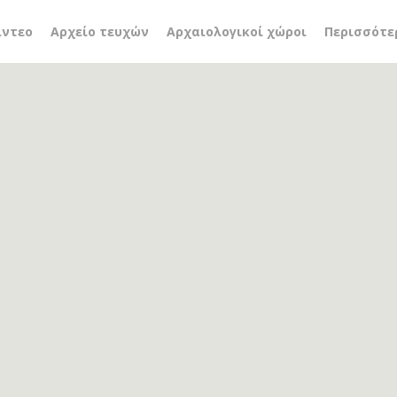
είο λέρος
ίντεο
Αρχείο τευχών
Αρχαιολογικοί χώροι
Περισσότε