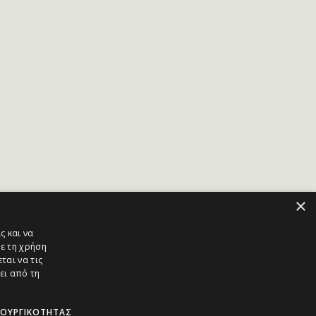
×
ς και να
ε τη χρήση
ται να τις
ει από τη
ΤΟΥΡΓΙΚΌΤΗΤΑΣ