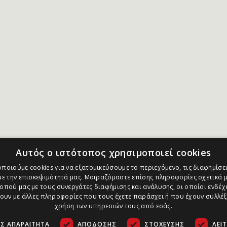
Αυτός ο ιστότοπος χρησιμοποιεί cookies
ποιούμε cookies για να εξατομικεύσουμε το περιεχόμενο, τις διαφημίσει
ε την επισκεψιμότητά μας. Μοιραζόμαστε επίσης πληροφορίες σχετικά μ
οπού μας με τους συνεργάτες διαφήμισης και ανάλυσης, οι οποίοι ενδέχε
υν με άλλες πληροφορίες που τους έχετε παράσχει ή που έχουν συλλέξ
χρήση των υπηρεσιών τους από εσάς.
Σ ΑΠΑΡΑΊΤΗΤΑ
ΑΠΌΔΟΣΗΣ
ΣΤΌΧΕΥΣΗΣ
ΛΕΙ