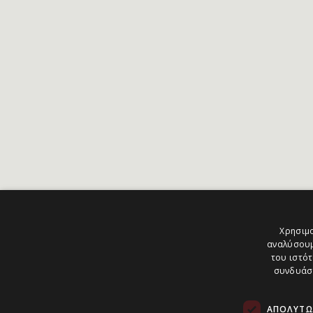
Χρησιμο
αναλύσουμ
του ιστότ
συνδυάσο
ΑΠΟΛΎΤΩ