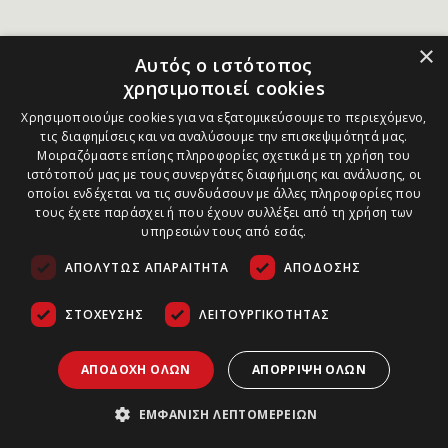
×
Αυτός ο ιστότοπος
χρησιμοποιεί cookies
Χρησιμοποιούμε cookies για να εξατομικεύσουμε το περιεχόμενο,
τις διαφημίσεις και να αναλύσουμε την επισκεψιμότητά μας.
Μοιραζόμαστε επίσης πληροφορίες σχετικά με τη χρήση του
ιστότοπού μας με τους συνεργάτες διαφήμισης και ανάλυσης, οι
οποίοι ενδέχεται να τις συνδυάσουν με άλλες πληροφορίες που
τους έχετε παράσχει ή που έχουν συλλέξει από τη χρήση των
υπηρεσιών τους από εσάς.
ΑΠΟΛΎΤΩΣ ΑΠΑΡΑΊΤΗΤΑ
ΑΠΌΔΟΣΗΣ
ΣΤΌΧΕΥΣΗΣ
ΛΕΙΤΟΥΡΓΙΚΌΤΗΤΑΣ
ΑΠΟΔΟΧΉ ΌΛΩΝ
ΑΠΌΡΡΙΨΗ ΌΛΩΝ
ΕΜΦΆΝΙΣΗ ΛΕΠΤΟΜΕΡΕΙΏΝ