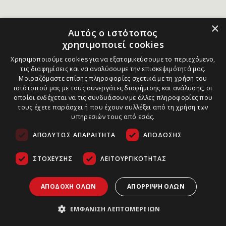
×
Αυτός ο ιστότοπος
χρησιμοποιεί cookies
Χρησιμοποιούμε cookies για να εξατομικεύσουμε το περιεχόμενο,
τις διαφημίσεις και να αναλύσουμε την επισκεψιμότητά μας.
Μοιραζόμαστε επίσης πληροφορίες σχετικά με τη χρήση του
ιστότοπού μας με τους συνεργάτες διαφήμισης και ανάλυσης, οι
οποίοι ενδέχεται να τις συνδυάσουν με άλλες πληροφορίες που
τους έχετε παράσχει ή που έχουν συλλέξει από τη χρήση των
υπηρεσιών τους από εσάς.
ΑΠΟΛΎΤΩΣ ΑΠΑΡΑΊΤΗΤΑ
ΑΠΌΔΟΣΗΣ
ΣΤΌΧΕΥΣΗΣ
ΛΕΙΤΟΥΡΓΙΚΌΤΗΤΑΣ
ΑΠΟΔΟΧΉ ΌΛΩΝ
ΑΠΌΡΡΙΨΗ ΌΛΩΝ
ΕΜΦΆΝΙΣΗ ΛΕΠΤΟΜΕΡΕΙΏΝ