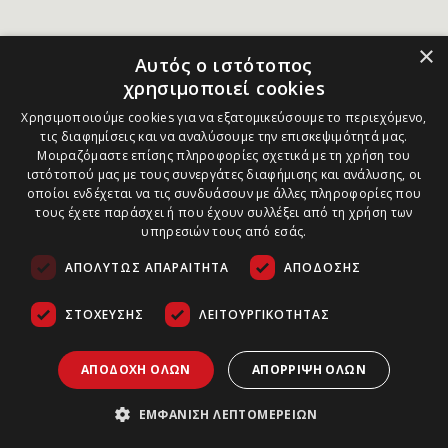
×
Αυτός ο ιστότοπος
χρησιμοποιεί cookies
Χρησιμοποιούμε cookies για να εξατομικεύσουμε το περιεχόμενο,
τις διαφημίσεις και να αναλύσουμε την επισκεψιμότητά μας.
Μοιραζόμαστε επίσης πληροφορίες σχετικά με τη χρήση του
ιστότοπού μας με τους συνεργάτες διαφήμισης και ανάλυσης, οι
οποίοι ενδέχεται να τις συνδυάσουν με άλλες πληροφορίες που
τους έχετε παράσχει ή που έχουν συλλέξει από τη χρήση των
υπηρεσιών τους από εσάς.
ΑΠΟΛΎΤΩΣ ΑΠΑΡΑΊΤΗΤΑ
ΑΠΌΔΟΣΗΣ
ΣΤΌΧΕΥΣΗΣ
ΛΕΙΤΟΥΡΓΙΚΌΤΗΤΑΣ
ΑΠΟΔΟΧΉ ΌΛΩΝ
ΑΠΌΡΡΙΨΗ ΌΛΩΝ
ΕΜΦΆΝΙΣΗ ΛΕΠΤΟΜΕΡΕΙΏΝ