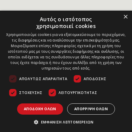
×
Αυτός ο ιστότοπος
χρησιμοποιεί cookies
Χρησιμοποιούμε cookies για να εξατομικεύσουμε το περιεχόμενο,
τις διαφημίσεις και να αναλύσουμε την επισκεψιμότητά μας.
Μοιραζόμαστε επίσης πληροφορίες σχετικά με τη χρήση του
ιστότοπού μας με τους συνεργάτες διαφήμισης και ανάλυσης, οι
οποίοι ενδέχεται να τις συνδυάσουν με άλλες πληροφορίες που
τους έχετε παράσχει ή που έχουν συλλέξει από τη χρήση των
υπηρεσιών τους από εσάς.
ΑΠΟΛΎΤΩΣ ΑΠΑΡΑΊΤΗΤΑ
ΑΠΌΔΟΣΗΣ
ΣΤΌΧΕΥΣΗΣ
ΛΕΙΤΟΥΡΓΙΚΌΤΗΤΑΣ
ΑΠΟΔΟΧΉ ΌΛΩΝ
ΑΠΌΡΡΙΨΗ ΌΛΩΝ
ΕΜΦΆΝΙΣΗ ΛΕΠΤΟΜΕΡΕΙΏΝ