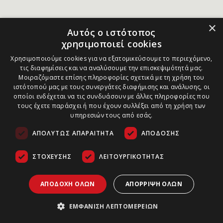
×
Αυτός ο ιστότοπος
χρησιμοποιεί cookies
Χρησιμοποιούμε cookies για να εξατομικεύσουμε το περιεχόμενο,
τις διαφημίσεις και να αναλύσουμε την επισκεψιμότητά μας.
Μοιραζόμαστε επίσης πληροφορίες σχετικά με τη χρήση του
ιστότοπού μας με τους συνεργάτες διαφήμισης και ανάλυσης, οι
οποίοι ενδέχεται να τις συνδυάσουν με άλλες πληροφορίες που
τους έχετε παράσχει ή που έχουν συλλέξει από τη χρήση των
υπηρεσιών τους από εσάς.
ΑΠΟΛΎΤΩΣ ΑΠΑΡΑΊΤΗΤΑ
ΑΠΌΔΟΣΗΣ
ΣΤΌΧΕΥΣΗΣ
ΛΕΙΤΟΥΡΓΙΚΌΤΗΤΑΣ
ΑΠΟΔΟΧΉ ΌΛΩΝ
ΑΠΌΡΡΙΨΗ ΌΛΩΝ
ΕΜΦΆΝΙΣΗ ΛΕΠΤΟΜΕΡΕΙΏΝ