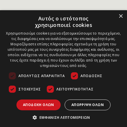
×
Αυτός ο ιστότοπος
χρησιμοποιεί cookies
Χρησιμοποιούμε cookies για να εξατομικεύσουμε το περιεχόμενο,
τις διαφημίσεις και να αναλύσουμε την επισκεψιμότητά μας.
Μοιραζόμαστε επίσης πληροφορίες σχετικά με τη χρήση του
ιστότοπού μας με τους συνεργάτες διαφήμισης και ανάλυσης, οι
οποίοι ενδέχεται να τις συνδυάσουν με άλλες πληροφορίες που
τους έχετε παράσχει ή που έχουν συλλέξει από τη χρήση των
υπηρεσιών τους από εσάς.
ΑΠΟΛΎΤΩΣ ΑΠΑΡΑΊΤΗΤΑ
ΑΠΌΔΟΣΗΣ
ΣΤΌΧΕΥΣΗΣ
ΛΕΙΤΟΥΡΓΙΚΌΤΗΤΑΣ
ΑΠΟΔΟΧΉ ΌΛΩΝ
ΑΠΌΡΡΙΨΗ ΌΛΩΝ
ΕΜΦΆΝΙΣΗ ΛΕΠΤΟΜΕΡΕΙΏΝ