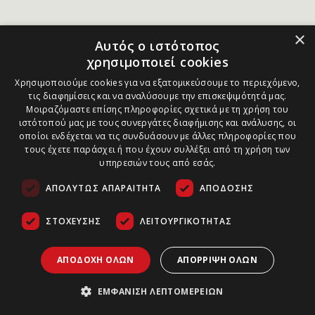
×
Αυτός ο ιστότοπος
χρησιμοποιεί cookies
Χρησιμοποιούμε cookies για να εξατομικεύσουμε το περιεχόμενο,
τις διαφημίσεις και να αναλύσουμε την επισκεψιμότητά μας.
Μοιραζόμαστε επίσης πληροφορίες σχετικά με τη χρήση του
ιστότοπού μας με τους συνεργάτες διαφήμισης και ανάλυσης, οι
οποίοι ενδέχεται να τις συνδυάσουν με άλλες πληροφορίες που
τους έχετε παράσχει ή που έχουν συλλέξει από τη χρήση των
υπηρεσιών τους από εσάς.
ΑΠΟΛΎΤΩΣ ΑΠΑΡΑΊΤΗΤΑ
ΑΠΌΔΟΣΗΣ
ΣΤΌΧΕΥΣΗΣ
ΛΕΙΤΟΥΡΓΙΚΌΤΗΤΑΣ
ΑΠΟΔΟΧΉ ΌΛΩΝ
ΑΠΌΡΡΙΨΗ ΌΛΩΝ
ΕΜΦΆΝΙΣΗ ΛΕΠΤΟΜΕΡΕΙΏΝ