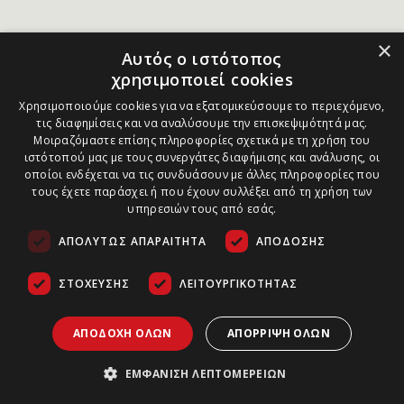
×
Αυτός ο ιστότοπος
χρησιμοποιεί cookies
Χρησιμοποιούμε cookies για να εξατομικεύσουμε το περιεχόμενο,
τις διαφημίσεις και να αναλύσουμε την επισκεψιμότητά μας.
Μοιραζόμαστε επίσης πληροφορίες σχετικά με τη χρήση του
ιστότοπού μας με τους συνεργάτες διαφήμισης και ανάλυσης, οι
οποίοι ενδέχεται να τις συνδυάσουν με άλλες πληροφορίες που
τους έχετε παράσχει ή που έχουν συλλέξει από τη χρήση των
υπηρεσιών τους από εσάς.
ΑΠΟΛΎΤΩΣ ΑΠΑΡΑΊΤΗΤΑ
ΑΠΌΔΟΣΗΣ
ΣΤΌΧΕΥΣΗΣ
ΛΕΙΤΟΥΡΓΙΚΌΤΗΤΑΣ
ΑΠΟΔΟΧΉ ΌΛΩΝ
ΑΠΌΡΡΙΨΗ ΌΛΩΝ
ΕΜΦΆΝΙΣΗ ΛΕΠΤΟΜΕΡΕΙΏΝ