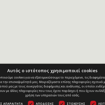
Αυτός ο ιστότοπος χρησιμοποιεί cookies
ποιούμε cookies για να εξατομικεύσουμε το περιεχόμενο, τις διαφημίσει
ε την επισκεψιμότητά μας. Μοιραζόμαστε επίσης πληροφορίες σχετικά μ
οπού μας με τους συνεργάτες διαφήμισης και ανάλυσης, οι οποίοι ενδέχε
υν με άλλες πληροφορίες που τους έχετε παράσχει ή που έχουν συλλέξ
χρήση των υπηρεσιών τους από εσάς.
Σ ΑΠΑΡΑΊΤΗΤΑ
ΑΠΌΔΟΣΗΣ
ΣΤΌΧΕΥΣΗΣ
ΛΕΙ