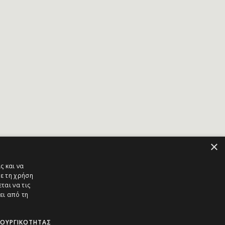
×
ς και να
ε τη χρήση
ται να τις
ει από τη
ΤΟΥΡΓΙΚΌΤΗΤΑΣ