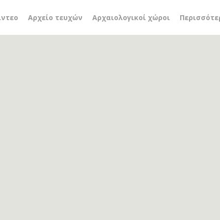
υριακό συγκρότημα
ίντεο
Αρχείο τευχών
Αρχαιολογικοί χώροι
Περισσότε