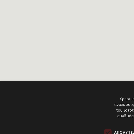
Χρησιμο
αναλύσουμ
του ιστότ
συνδυάσο
ΑΠΟΛΎΤΩ