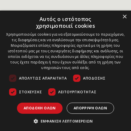
×
Αυτός ο ιστότοπος
χρησιμοποιεί cookies
Χρησιμοποιούμε cookies για να εξατομικεύσουμε το περιεχόμενο,
τις διαφημίσεις και να αναλύσουμε την επισκεψιμότητά μας.
Μοιραζόμαστε επίσης πληροφορίες σχετικά με τη χρήση του
ιστότοπού μας με τους συνεργάτες διαφήμισης και ανάλυσης, οι
οποίοι ενδέχεται να τις συνδυάσουν με άλλες πληροφορίες που
τους έχετε παράσχει ή που έχουν συλλέξει από τη χρήση των
υπηρεσιών τους από εσάς.
ΑΠΟΛΎΤΩΣ ΑΠΑΡΑΊΤΗΤΑ
ΑΠΌΔΟΣΗΣ
ΣΤΌΧΕΥΣΗΣ
ΛΕΙΤΟΥΡΓΙΚΌΤΗΤΑΣ
ΑΠΟΔΟΧΉ ΌΛΩΝ
ΑΠΌΡΡΙΨΗ ΌΛΩΝ
ΕΜΦΆΝΙΣΗ ΛΕΠΤΟΜΕΡΕΙΏΝ