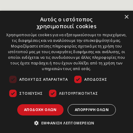
×
Αυτός ο ιστότοπος
χρησιμοποιεί cookies
Χρησιμοποιούμε cookies για να εξατομικεύσουμε το περιεχόμενο,
τις διαφημίσεις και να αναλύσουμε την επισκεψιμότητά μας.
Μοιραζόμαστε επίσης πληροφορίες σχετικά με τη χρήση του
ιστότοπού μας με τους συνεργάτες διαφήμισης και ανάλυσης, οι
οποίοι ενδέχεται να τις συνδυάσουν με άλλες πληροφορίες που
τους έχετε παράσχει ή που έχουν συλλέξει από τη χρήση των
υπηρεσιών τους από εσάς.
ΑΠΟΛΎΤΩΣ ΑΠΑΡΑΊΤΗΤΑ
ΑΠΌΔΟΣΗΣ
ΣΤΌΧΕΥΣΗΣ
ΛΕΙΤΟΥΡΓΙΚΌΤΗΤΑΣ
ΑΠΟΔΟΧΉ ΌΛΩΝ
ΑΠΌΡΡΙΨΗ ΌΛΩΝ
ΕΜΦΆΝΙΣΗ ΛΕΠΤΟΜΕΡΕΙΏΝ