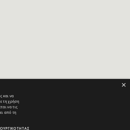
×
ς και να
ε τη χρήση
ται να τις
ει από τη
ΤΟΥΡΓΙΚΌΤΗΤΑΣ