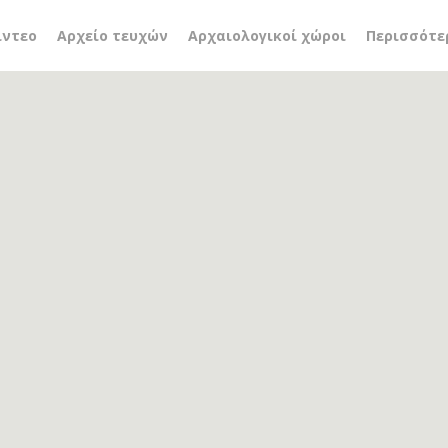
α Αλοννήσου
ίντεο
Αρχείο τευχών
Αρχαιολογικοί χώροι
Περισσότε