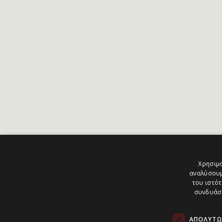
Χρησιμο
αναλύσουμ
του ιστότ
συνδυάσο
ΑΠΟΛΎΤΩ