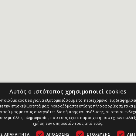
Αυτός ο ιστότοπος χρησιμοποιεί cookies
ποιούμε cookies για να εξατομικεύσουμε το περιεχόμενο, τις διαφημίσει
ε την επισκεψιμότητά μας. Μοιραζόμαστε επίσης πληροφορίες σχετικά μ
οπού μας με τους συνεργάτες διαφήμισης και ανάλυσης, οι οποίοι ενδέχε
υν με άλλες πληροφορίες που τους έχετε παράσχει ή που έχουν συλλέξ
χρήση των υπηρεσιών τους από εσάς.
Σ ΑΠΑΡΑΊΤΗΤΑ
ΑΠΌΔΟΣΗΣ
ΣΤΌΧΕΥΣΗΣ
ΛΕΙ