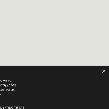
×
ς και να
ε τη χρήση
ται να τις
ει από τη
ΤΟΥΡΓΙΚΌΤΗΤΑΣ