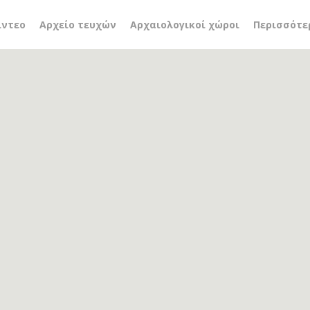
Στεφάνου
ίντεο
Αρχείο τευχών
Αρχαιολογικοί χώροι
Περισσότε