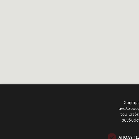
Χρησιμο
αναλύσουμ
του ιστότ
συνδυάσο
ΑΠΟΛΎΤΩ