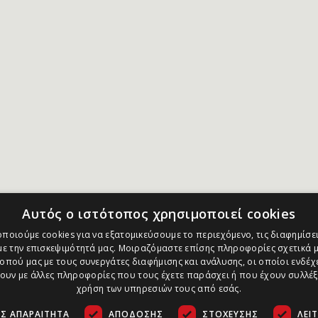
Αυτός ο ιστότοπος χρησιμοποιεί cookies
ποιούμε cookies για να εξατομικεύσουμε το περιεχόμενο, τις διαφημίσει
ε την επισκεψιμότητά μας. Μοιραζόμαστε επίσης πληροφορίες σχετικά μ
οπού μας με τους συνεργάτες διαφήμισης και ανάλυσης, οι οποίοι ενδέχε
υν με άλλες πληροφορίες που τους έχετε παράσχει ή που έχουν συλλέξ
χρήση των υπηρεσιών τους από εσάς.
Σ ΑΠΑΡΑΊΤΗΤΑ
ΑΠΌΔΟΣΗΣ
ΣΤΌΧΕΥΣΗΣ
ΛΕΙ