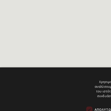
Χρησιμο
αναλύσουμ
του ιστότ
συνδυάσο
ΑΠΟΛΎΤΩ