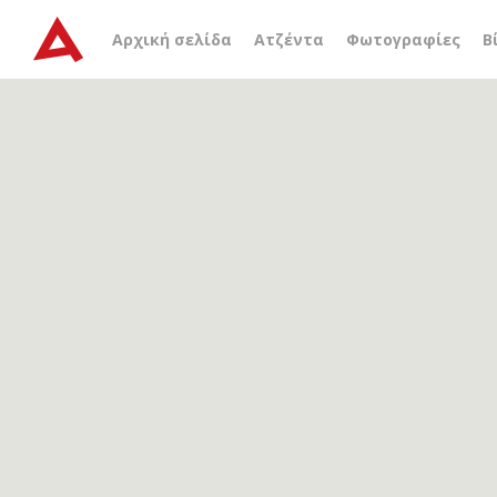
Αρχείο ετικέτας
Νίκος Γ
Αρχική σελίδα
Ατζέντα
Φωτογραφίες
Β