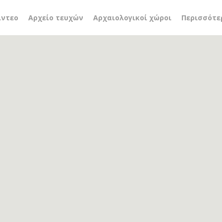
ιγουρτάκης
ίντεο
Αρχείο τευχών
Αρχαιολογικοί χώροι
Περισσότε