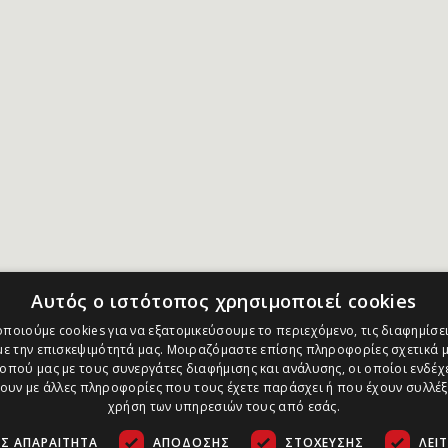
Αυτός ο ιστότοπος χρησιμοποιεί cookies
ποιούμε cookies για να εξατομικεύσουμε το περιεχόμενο, τις διαφημίσει
ε την επισκεψιμότητά μας. Μοιραζόμαστε επίσης πληροφορίες σχετικά μ
οπού μας με τους συνεργάτες διαφήμισης και ανάλυσης, οι οποίοι ενδέχε
υν με άλλες πληροφορίες που τους έχετε παράσχει ή που έχουν συλλέξ
χρήση των υπηρεσιών τους από εσάς.
Σ ΑΠΑΡΑΊΤΗΤΑ
ΑΠΌΔΟΣΗΣ
ΣΤΌΧΕΥΣΗΣ
ΛΕΙ