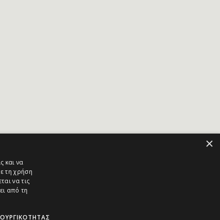
×
ς και να
ε τη χρήση
ται να τις
ει από τη
ΤΟΥΡΓΙΚΌΤΗΤΑΣ