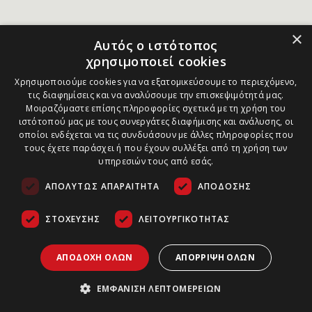
×
Αυτός ο ιστότοπος
χρησιμοποιεί cookies
Χρησιμοποιούμε cookies για να εξατομικεύσουμε το περιεχόμενο,
τις διαφημίσεις και να αναλύσουμε την επισκεψιμότητά μας.
Μοιραζόμαστε επίσης πληροφορίες σχετικά με τη χρήση του
ιστότοπού μας με τους συνεργάτες διαφήμισης και ανάλυσης, οι
οποίοι ενδέχεται να τις συνδυάσουν με άλλες πληροφορίες που
τους έχετε παράσχει ή που έχουν συλλέξει από τη χρήση των
υπηρεσιών τους από εσάς.
ΑΠΟΛΎΤΩΣ ΑΠΑΡΑΊΤΗΤΑ
ΑΠΌΔΟΣΗΣ
ΣΤΌΧΕΥΣΗΣ
ΛΕΙΤΟΥΡΓΙΚΌΤΗΤΑΣ
ΑΠΟΔΟΧΉ ΌΛΩΝ
ΑΠΌΡΡΙΨΗ ΌΛΩΝ
ΕΜΦΆΝΙΣΗ ΛΕΠΤΟΜΕΡΕΙΏΝ