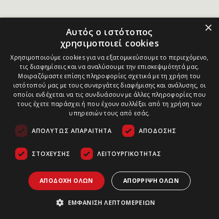
×
Αυτός ο ιστότοπος
χρησιμοποιεί cookies
Χρησιμοποιούμε cookies για να εξατομικεύσουμε το περιεχόμενο,
τις διαφημίσεις και να αναλύσουμε την επισκεψιμότητά μας.
Μοιραζόμαστε επίσης πληροφορίες σχετικά με τη χρήση του
ιστότοπού μας με τους συνεργάτες διαφήμισης και ανάλυσης, οι
οποίοι ενδέχεται να τις συνδυάσουν με άλλες πληροφορίες που
τους έχετε παράσχει ή που έχουν συλλέξει από τη χρήση των
υπηρεσιών τους από εσάς.
ΑΠΟΛΎΤΩΣ ΑΠΑΡΑΊΤΗΤΑ
ΑΠΌΔΟΣΗΣ
ΣΤΌΧΕΥΣΗΣ
ΛΕΙΤΟΥΡΓΙΚΌΤΗΤΑΣ
ΑΠΟΔΟΧΉ ΌΛΩΝ
ΑΠΌΡΡΙΨΗ ΌΛΩΝ
ΕΜΦΆΝΙΣΗ ΛΕΠΤΟΜΕΡΕΙΏΝ