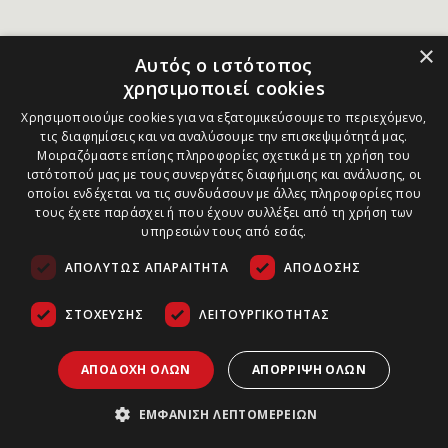
×
Αυτός ο ιστότοπος
χρησιμοποιεί cookies
Χρησιμοποιούμε cookies για να εξατομικεύσουμε το περιεχόμενο,
τις διαφημίσεις και να αναλύσουμε την επισκεψιμότητά μας.
Μοιραζόμαστε επίσης πληροφορίες σχετικά με τη χρήση του
ιστότοπού μας με τους συνεργάτες διαφήμισης και ανάλυσης, οι
οποίοι ενδέχεται να τις συνδυάσουν με άλλες πληροφορίες που
τους έχετε παράσχει ή που έχουν συλλέξει από τη χρήση των
υπηρεσιών τους από εσάς.
ΑΠΟΛΎΤΩΣ ΑΠΑΡΑΊΤΗΤΑ
ΑΠΌΔΟΣΗΣ
ΣΤΌΧΕΥΣΗΣ
ΛΕΙΤΟΥΡΓΙΚΌΤΗΤΑΣ
ΑΠΟΔΟΧΉ ΌΛΩΝ
ΑΠΌΡΡΙΨΗ ΌΛΩΝ
ΕΜΦΆΝΙΣΗ ΛΕΠΤΟΜΕΡΕΙΏΝ