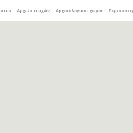
ολόγοι
ίντεο
Αρχείο τευχών
Αρχαιολογικοί χώροι
Περισσότε