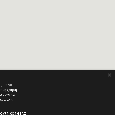
×
ς και να
ε τη χρήση
ται να τις
ει από τη
ΤΟΥΡΓΙΚΌΤΗΤΑΣ