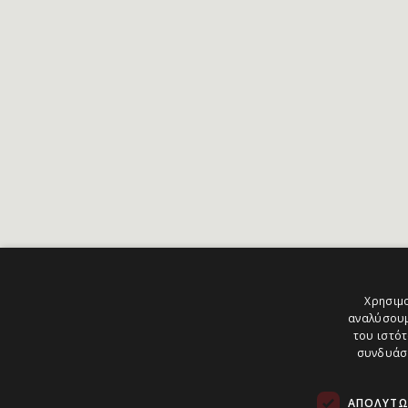
Χρησιμο
αναλύσουμ
του ιστότ
συνδυάσο
ΑΠΟΛΎΤΩ