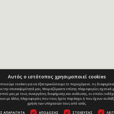
Αυτός ο ιστότοπος χρησιμοποιεί cookies
ποιούμε cookies για να εξατομικεύσουμε το περιεχόμενο, τις διαφημίσει
ε την επισκεψιμότητά μας. Μοιραζόμαστε επίσης πληροφορίες σχετικά μ
οπού μας με τους συνεργάτες διαφήμισης και ανάλυσης, οι οποίοι ενδέχε
υν με άλλες πληροφορίες που τους έχετε παράσχει ή που έχουν συλλέξ
χρήση των υπηρεσιών τους από εσάς.
Σ ΑΠΑΡΑΊΤΗΤΑ
ΑΠΌΔΟΣΗΣ
ΣΤΌΧΕΥΣΗΣ
ΛΕΙ