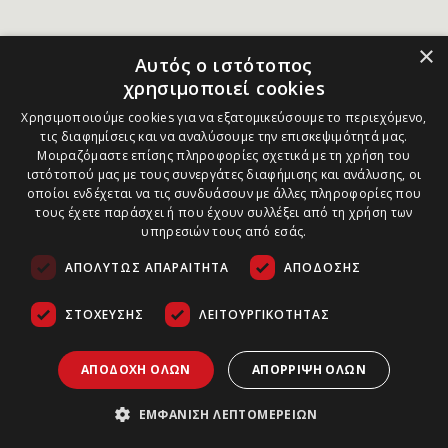
×
Αυτός ο ιστότοπος
χρησιμοποιεί cookies
Χρησιμοποιούμε cookies για να εξατομικεύσουμε το περιεχόμενο,
τις διαφημίσεις και να αναλύσουμε την επισκεψιμότητά μας.
Μοιραζόμαστε επίσης πληροφορίες σχετικά με τη χρήση του
ιστότοπού μας με τους συνεργάτες διαφήμισης και ανάλυσης, οι
οποίοι ενδέχεται να τις συνδυάσουν με άλλες πληροφορίες που
τους έχετε παράσχει ή που έχουν συλλέξει από τη χρήση των
υπηρεσιών τους από εσάς.
ΑΠΟΛΎΤΩΣ ΑΠΑΡΑΊΤΗΤΑ
ΑΠΌΔΟΣΗΣ
ΣΤΌΧΕΥΣΗΣ
ΛΕΙΤΟΥΡΓΙΚΌΤΗΤΑΣ
ΑΠΟΔΟΧΉ ΌΛΩΝ
ΑΠΌΡΡΙΨΗ ΌΛΩΝ
ΕΜΦΆΝΙΣΗ ΛΕΠΤΟΜΕΡΕΙΏΝ