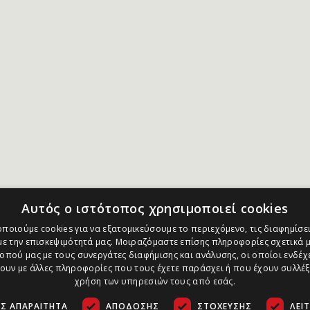
Αυτός ο ιστότοπος χρησιμοποιεί cookies
ποιούμε cookies για να εξατομικεύσουμε το περιεχόμενο, τις διαφημίσει
ε την επισκεψιμότητά μας. Μοιραζόμαστε επίσης πληροφορίες σχετικά μ
οπού μας με τους συνεργάτες διαφήμισης και ανάλυσης, οι οποίοι ενδέχε
υν με άλλες πληροφορίες που τους έχετε παράσχει ή που έχουν συλλέξ
χρήση των υπηρεσιών τους από εσάς.
Σ ΑΠΑΡΑΊΤΗΤΑ
ΑΠΌΔΟΣΗΣ
ΣΤΌΧΕΥΣΗΣ
ΛΕΙ