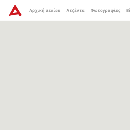
Αρχείο ετικέτας
μονή β
Αρχική σελίδα
Ατζέντα
Φωτογραφίες
Β