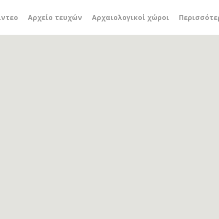
λασίου
ίντεο
Αρχείο τευχών
Αρχαιολογικοί χώροι
Περισσότε