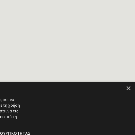
×
ς και να
ε τη χρήση
ται να τις
ει από τη
ΤΟΥΡΓΙΚΌΤΗΤΑΣ