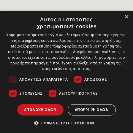
×
Αυτός ο ιστότοπος
χρησιμοποιεί cookies
Χρησιμοποιούμε cookies για να εξατομικεύσουμε το περιεχόμενο,
τις διαφημίσεις και να αναλύσουμε την επισκεψιμότητά μας.
Μοιραζόμαστε επίσης πληροφορίες σχετικά με τη χρήση του
ιστότοπού μας με τους συνεργάτες διαφήμισης και ανάλυσης, οι
οποίοι ενδέχεται να τις συνδυάσουν με άλλες πληροφορίες που
τους έχετε παράσχει ή που έχουν συλλέξει από τη χρήση των
υπηρεσιών τους από εσάς.
ΑΠΟΛΎΤΩΣ ΑΠΑΡΑΊΤΗΤΑ
ΑΠΌΔΟΣΗΣ
ΣΤΌΧΕΥΣΗΣ
ΛΕΙΤΟΥΡΓΙΚΌΤΗΤΑΣ
ΑΠΟΔΟΧΉ ΌΛΩΝ
ΑΠΌΡΡΙΨΗ ΌΛΩΝ
ΕΜΦΆΝΙΣΗ ΛΕΠΤΟΜΕΡΕΙΏΝ