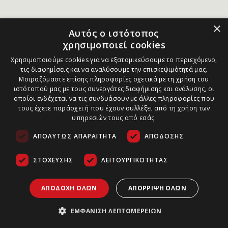
×
Αυτός ο ιστότοπος
χρησιμοποιεί cookies
Χρησιμοποιούμε cookies για να εξατομικεύσουμε το περιεχόμενο,
τις διαφημίσεις και να αναλύσουμε την επισκεψιμότητά μας.
Μοιραζόμαστε επίσης πληροφορίες σχετικά με τη χρήση του
ιστότοπού μας με τους συνεργάτες διαφήμισης και ανάλυσης, οι
οποίοι ενδέχεται να τις συνδυάσουν με άλλες πληροφορίες που
τους έχετε παράσχει ή που έχουν συλλέξει από τη χρήση των
υπηρεσιών τους από εσάς.
ΑΠΟΛΎΤΩΣ ΑΠΑΡΑΊΤΗΤΑ
ΑΠΌΔΟΣΗΣ
ΣΤΌΧΕΥΣΗΣ
ΛΕΙΤΟΥΡΓΙΚΌΤΗΤΑΣ
ΑΠΟΔΟΧΉ ΌΛΩΝ
ΑΠΌΡΡΙΨΗ ΌΛΩΝ
ΕΜΦΆΝΙΣΗ ΛΕΠΤΟΜΕΡΕΙΏΝ