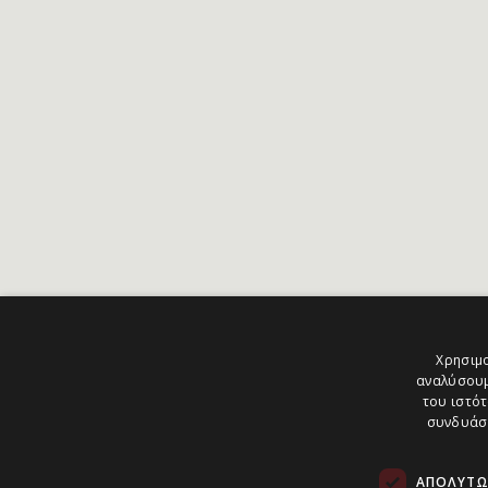
Χρησιμο
αναλύσουμ
του ιστότ
συνδυάσο
ΑΠΟΛΎΤΩ