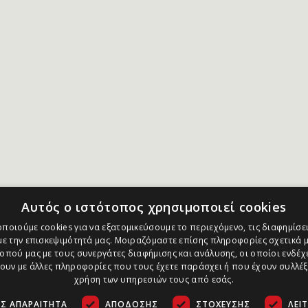
Αυτός ο ιστότοπος χρησιμοποιεί cookies
ποιούμε cookies για να εξατομικεύσουμε το περιεχόμενο, τις διαφημίσει
ε την επισκεψιμότητά μας. Μοιραζόμαστε επίσης πληροφορίες σχετικά μ
οπού μας με τους συνεργάτες διαφήμισης και ανάλυσης, οι οποίοι ενδέχε
υν με άλλες πληροφορίες που τους έχετε παράσχει ή που έχουν συλλέξ
χρήση των υπηρεσιών τους από εσάς.
Σ ΑΠΑΡΑΊΤΗΤΑ
ΑΠΌΔΟΣΗΣ
ΣΤΌΧΕΥΣΗΣ
ΛΕΙ