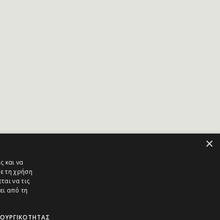
×
ς και να
ε τη χρήση
ται να τις
ει από τη
ΤΟΥΡΓΙΚΌΤΗΤΑΣ