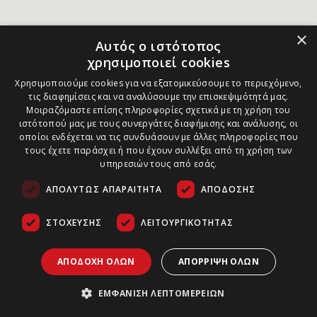
×
Αυτός ο ιστότοπος
χρησιμοποιεί cookies
Χρησιμοποιούμε cookies για να εξατομικεύσουμε το περιεχόμενο,
τις διαφημίσεις και να αναλύσουμε την επισκεψιμότητά μας.
Μοιραζόμαστε επίσης πληροφορίες σχετικά με τη χρήση του
ιστότοπού μας με τους συνεργάτες διαφήμισης και ανάλυσης, οι
οποίοι ενδέχεται να τις συνδυάσουν με άλλες πληροφορίες που
τους έχετε παράσχει ή που έχουν συλλέξει από τη χρήση των
υπηρεσιών τους από εσάς.
ΑΠΟΛΎΤΩΣ ΑΠΑΡΑΊΤΗΤΑ
ΑΠΌΔΟΣΗΣ
ΣΤΌΧΕΥΣΗΣ
ΛΕΙΤΟΥΡΓΙΚΌΤΗΤΑΣ
ΑΠΟΔΟΧΉ ΌΛΩΝ
ΑΠΌΡΡΙΨΗ ΌΛΩΝ
ΕΜΦΆΝΙΣΗ ΛΕΠΤΟΜΕΡΕΙΏΝ