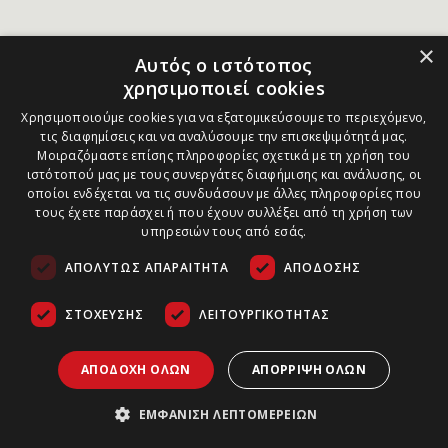
×
Αυτός ο ιστότοπος
χρησιμοποιεί cookies
Χρησιμοποιούμε cookies για να εξατομικεύσουμε το περιεχόμενο,
τις διαφημίσεις και να αναλύσουμε την επισκεψιμότητά μας.
Μοιραζόμαστε επίσης πληροφορίες σχετικά με τη χρήση του
ιστότοπού μας με τους συνεργάτες διαφήμισης και ανάλυσης, οι
οποίοι ενδέχεται να τις συνδυάσουν με άλλες πληροφορίες που
τους έχετε παράσχει ή που έχουν συλλέξει από τη χρήση των
υπηρεσιών τους από εσάς.
ΑΠΟΛΎΤΩΣ ΑΠΑΡΑΊΤΗΤΑ
ΑΠΌΔΟΣΗΣ
ΣΤΌΧΕΥΣΗΣ
ΛΕΙΤΟΥΡΓΙΚΌΤΗΤΑΣ
ΑΠΟΔΟΧΉ ΌΛΩΝ
ΑΠΌΡΡΙΨΗ ΌΛΩΝ
ΕΜΦΆΝΙΣΗ ΛΕΠΤΟΜΕΡΕΙΏΝ