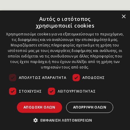
×
Αυτός ο ιστότοπος
χρησιμοποιεί cookies
Χρησιμοποιούμε cookies για να εξατομικεύσουμε το περιεχόμενο,
τις διαφημίσεις και να αναλύσουμε την επισκεψιμότητά μας.
Μοιραζόμαστε επίσης πληροφορίες σχετικά με τη χρήση του
ιστότοπού μας με τους συνεργάτες διαφήμισης και ανάλυσης, οι
οποίοι ενδέχεται να τις συνδυάσουν με άλλες πληροφορίες που
τους έχετε παράσχει ή που έχουν συλλέξει από τη χρήση των
υπηρεσιών τους από εσάς.
ΑΠΟΛΎΤΩΣ ΑΠΑΡΑΊΤΗΤΑ
ΑΠΌΔΟΣΗΣ
ΣΤΌΧΕΥΣΗΣ
ΛΕΙΤΟΥΡΓΙΚΌΤΗΤΑΣ
ΑΠΟΔΟΧΉ ΌΛΩΝ
ΑΠΌΡΡΙΨΗ ΌΛΩΝ
ΕΜΦΆΝΙΣΗ ΛΕΠΤΟΜΕΡΕΙΏΝ