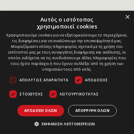
×
Αυτός ο ιστότοπος
χρησιμοποιεί cookies
Χρησιμοποιούμε cookies για να εξατομικεύσουμε το περιεχόμενο,
τις διαφημίσεις και να αναλύσουμε την επισκεψιμότητά μας.
Μοιραζόμαστε επίσης πληροφορίες σχετικά με τη χρήση του
ιστότοπού μας με τους συνεργάτες διαφήμισης και ανάλυσης, οι
οποίοι ενδέχεται να τις συνδυάσουν με άλλες πληροφορίες που
τους έχετε παράσχει ή που έχουν συλλέξει από τη χρήση των
υπηρεσιών τους από εσάς.
ΑΠΟΛΎΤΩΣ ΑΠΑΡΑΊΤΗΤΑ
ΑΠΌΔΟΣΗΣ
ΣΤΌΧΕΥΣΗΣ
ΛΕΙΤΟΥΡΓΙΚΌΤΗΤΑΣ
ΑΠΟΔΟΧΉ ΌΛΩΝ
ΑΠΌΡΡΙΨΗ ΌΛΩΝ
ΕΜΦΆΝΙΣΗ ΛΕΠΤΟΜΕΡΕΙΏΝ