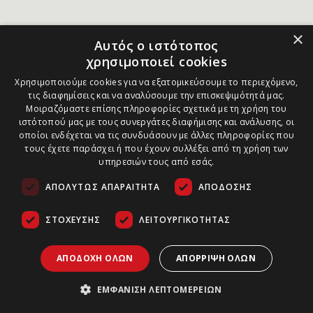
×
Αυτός ο ιστότοπος
χρησιμοποιεί cookies
Χρησιμοποιούμε cookies για να εξατομικεύσουμε το περιεχόμενο,
τις διαφημίσεις και να αναλύσουμε την επισκεψιμότητά μας.
Μοιραζόμαστε επίσης πληροφορίες σχετικά με τη χρήση του
ιστότοπού μας με τους συνεργάτες διαφήμισης και ανάλυσης, οι
οποίοι ενδέχεται να τις συνδυάσουν με άλλες πληροφορίες που
τους έχετε παράσχει ή που έχουν συλλέξει από τη χρήση των
υπηρεσιών τους από εσάς.
ΑΠΟΛΎΤΩΣ ΑΠΑΡΑΊΤΗΤΑ
ΑΠΌΔΟΣΗΣ
ΣΤΌΧΕΥΣΗΣ
ΛΕΙΤΟΥΡΓΙΚΌΤΗΤΑΣ
ΑΠΟΔΟΧΉ ΌΛΩΝ
ΑΠΌΡΡΙΨΗ ΌΛΩΝ
ΕΜΦΆΝΙΣΗ ΛΕΠΤΟΜΕΡΕΙΏΝ