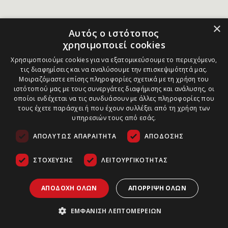
×
Αυτός ο ιστότοπος
χρησιμοποιεί cookies
Χρησιμοποιούμε cookies για να εξατομικεύσουμε το περιεχόμενο,
τις διαφημίσεις και να αναλύσουμε την επισκεψιμότητά μας.
Μοιραζόμαστε επίσης πληροφορίες σχετικά με τη χρήση του
ιστότοπού μας με τους συνεργάτες διαφήμισης και ανάλυσης, οι
οποίοι ενδέχεται να τις συνδυάσουν με άλλες πληροφορίες που
τους έχετε παράσχει ή που έχουν συλλέξει από τη χρήση των
υπηρεσιών τους από εσάς.
ΑΠΟΛΎΤΩΣ ΑΠΑΡΑΊΤΗΤΑ
ΑΠΌΔΟΣΗΣ
ΣΤΌΧΕΥΣΗΣ
ΛΕΙΤΟΥΡΓΙΚΌΤΗΤΑΣ
ΑΠΟΔΟΧΉ ΌΛΩΝ
ΑΠΌΡΡΙΨΗ ΌΛΩΝ
ΕΜΦΆΝΙΣΗ ΛΕΠΤΟΜΕΡΕΙΏΝ