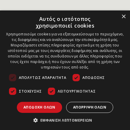
×
Αυτός ο ιστότοπος
χρησιμοποιεί cookies
Χρησιμοποιούμε cookies για να εξατομικεύσουμε το περιεχόμενο,
τις διαφημίσεις και να αναλύσουμε την επισκεψιμότητά μας.
Μοιραζόμαστε επίσης πληροφορίες σχετικά με τη χρήση του
ιστότοπού μας με τους συνεργάτες διαφήμισης και ανάλυσης, οι
οποίοι ενδέχεται να τις συνδυάσουν με άλλες πληροφορίες που
τους έχετε παράσχει ή που έχουν συλλέξει από τη χρήση των
υπηρεσιών τους από εσάς.
ΑΠΟΛΎΤΩΣ ΑΠΑΡΑΊΤΗΤΑ
ΑΠΌΔΟΣΗΣ
ΣΤΌΧΕΥΣΗΣ
ΛΕΙΤΟΥΡΓΙΚΌΤΗΤΑΣ
ΑΠΟΔΟΧΉ ΌΛΩΝ
ΑΠΌΡΡΙΨΗ ΌΛΩΝ
ΕΜΦΆΝΙΣΗ ΛΕΠΤΟΜΕΡΕΙΏΝ