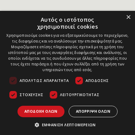
×
Αυτός ο ιστότοπος
χρησιμοποιεί cookies
Χρησιμοποιούμε cookies για να εξατομικεύσουμε το περιεχόμενο,
τις διαφημίσεις και να αναλύσουμε την επισκεψιμότητά μας.
Μοιραζόμαστε επίσης πληροφορίες σχετικά με τη χρήση του
ιστότοπού μας με τους συνεργάτες διαφήμισης και ανάλυσης, οι
οποίοι ενδέχεται να τις συνδυάσουν με άλλες πληροφορίες που
τους έχετε παράσχει ή που έχουν συλλέξει από τη χρήση των
υπηρεσιών τους από εσάς.
ΑΠΟΛΎΤΩΣ ΑΠΑΡΑΊΤΗΤΑ
ΑΠΌΔΟΣΗΣ
ΣΤΌΧΕΥΣΗΣ
ΛΕΙΤΟΥΡΓΙΚΌΤΗΤΑΣ
ΑΠΟΔΟΧΉ ΌΛΩΝ
ΑΠΌΡΡΙΨΗ ΌΛΩΝ
ΕΜΦΆΝΙΣΗ ΛΕΠΤΟΜΕΡΕΙΏΝ