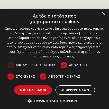
×
Αυτός ο ιστότοπος
χρησιμοποιεί cookies
Χρησιμοποιούμε cookies για να εξατομικεύσουμε το περιεχόμενο,
τις διαφημίσεις και να αναλύσουμε την επισκεψιμότητά μας.
Μοιραζόμαστε επίσης πληροφορίες σχετικά με τη χρήση του
ιστότοπού μας με τους συνεργάτες διαφήμισης και ανάλυσης, οι
οποίοι ενδέχεται να τις συνδυάσουν με άλλες πληροφορίες που
τους έχετε παράσχει ή που έχουν συλλέξει από τη χρήση των
υπηρεσιών τους από εσάς.
ΑΠΟΛΎΤΩΣ ΑΠΑΡΑΊΤΗΤΑ
ΑΠΌΔΟΣΗΣ
ΣΤΌΧΕΥΣΗΣ
ΛΕΙΤΟΥΡΓΙΚΌΤΗΤΑΣ
ΑΠΟΔΟΧΉ ΌΛΩΝ
ΑΠΌΡΡΙΨΗ ΌΛΩΝ
ΕΜΦΆΝΙΣΗ ΛΕΠΤΟΜΕΡΕΙΏΝ