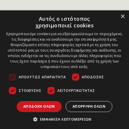
×
Αυτός ο ιστότοπος
χρησιμοποιεί cookies
Χρησιμοποιούμε cookies για να εξατομικεύσουμε το περιεχόμενο,
τις διαφημίσεις και να αναλύσουμε την επισκεψιμότητά μας.
Μοιραζόμαστε επίσης πληροφορίες σχετικά με τη χρήση του
ιστότοπού μας με τους συνεργάτες διαφήμισης και ανάλυσης, οι
οποίοι ενδέχεται να τις συνδυάσουν με άλλες πληροφορίες που
τους έχετε παράσχει ή που έχουν συλλέξει από τη χρήση των
υπηρεσιών τους από εσάς.
ΑΠΟΛΎΤΩΣ ΑΠΑΡΑΊΤΗΤΑ
ΑΠΌΔΟΣΗΣ
ΣΤΌΧΕΥΣΗΣ
ΛΕΙΤΟΥΡΓΙΚΌΤΗΤΑΣ
ΑΠΟΔΟΧΉ ΌΛΩΝ
ΑΠΌΡΡΙΨΗ ΌΛΩΝ
ΕΜΦΆΝΙΣΗ ΛΕΠΤΟΜΕΡΕΙΏΝ