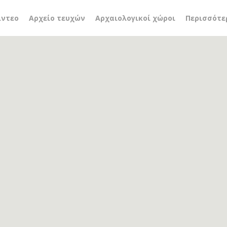
νο
ίντεο
Αρχείο τευχών
Αρχαιολογικοί χώροι
Περισσότε