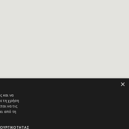
×
ς και να
ε τη χρήση
ται να τις
ει από τη
ΤΟΥΡΓΙΚΌΤΗΤΑΣ