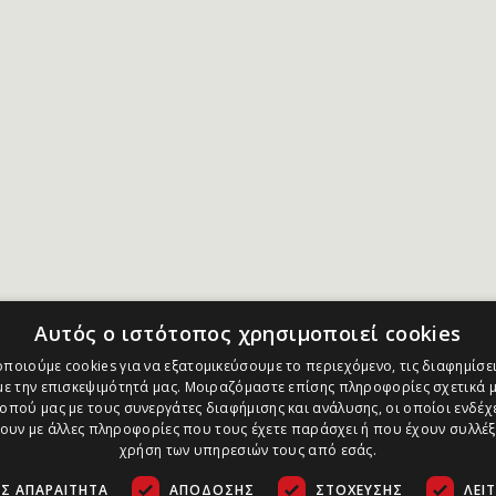
Αυτός ο ιστότοπος χρησιμοποιεί cookies
ποιούμε cookies για να εξατομικεύσουμε το περιεχόμενο, τις διαφημίσει
ε την επισκεψιμότητά μας. Μοιραζόμαστε επίσης πληροφορίες σχετικά μ
οπού μας με τους συνεργάτες διαφήμισης και ανάλυσης, οι οποίοι ενδέχε
υν με άλλες πληροφορίες που τους έχετε παράσχει ή που έχουν συλλέξ
χρήση των υπηρεσιών τους από εσάς.
Σ ΑΠΑΡΑΊΤΗΤΑ
ΑΠΌΔΟΣΗΣ
ΣΤΌΧΕΥΣΗΣ
ΛΕΙ