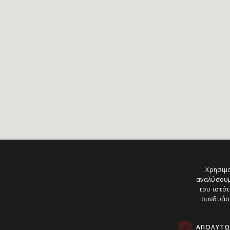
Χρησιμο
αναλύσουμ
του ιστότ
συνδυάσο
ΑΠΟΛΎΤΩ