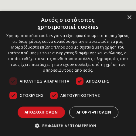
×
Αυτός ο ιστότοπος
χρησιμοποιεί cookies
Χρησιμοποιούμε cookies για να εξατομικεύσουμε το περιεχόμενο,
τις διαφημίσεις και να αναλύσουμε την επισκεψιμότητά μας.
Μοιραζόμαστε επίσης πληροφορίες σχετικά με τη χρήση του
ιστότοπού μας με τους συνεργάτες διαφήμισης και ανάλυσης, οι
οποίοι ενδέχεται να τις συνδυάσουν με άλλες πληροφορίες που
τους έχετε παράσχει ή που έχουν συλλέξει από τη χρήση των
υπηρεσιών τους από εσάς.
ΑΠΟΛΎΤΩΣ ΑΠΑΡΑΊΤΗΤΑ
ΑΠΌΔΟΣΗΣ
ΣΤΌΧΕΥΣΗΣ
ΛΕΙΤΟΥΡΓΙΚΌΤΗΤΑΣ
ΑΠΟΔΟΧΉ ΌΛΩΝ
ΑΠΌΡΡΙΨΗ ΌΛΩΝ
ΕΜΦΆΝΙΣΗ ΛΕΠΤΟΜΕΡΕΙΏΝ